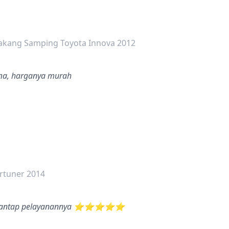
dalah bintang lima
akang Samping Toyota Innova 2012
ama, harganya murah
dalah bintang lima
rtuner 2014
 mantap pelayanannya ⭐️⭐️⭐️⭐️⭐️