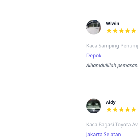
Wiwin
dari ulasan a
Kaca Samping Penump
Depok
Alhamdulillah pemasan
Aldy
dari ulasan a
Kaca Bagasi Toyota A
Jakarta Selatan