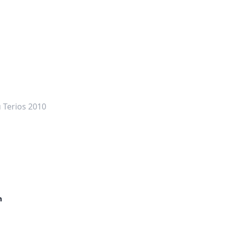
dalah bintang lima
 Terios 2010
h
dalah bintang lima