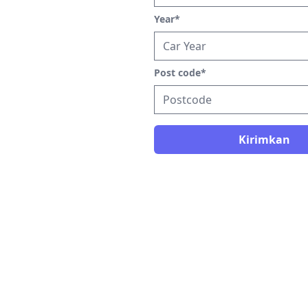
Year
*
Post code
*
Kirimkan