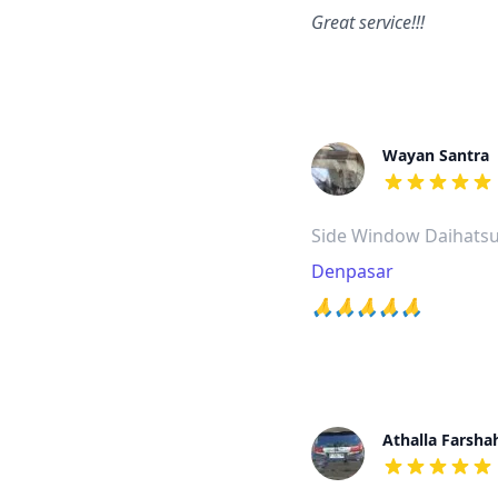
Great service!!!
Wayan Santra
dari ulasan a
Side Window Daihatsu
Denpasar
🙏🙏🙏🙏🙏
Athalla Farsha
dari ulasan a