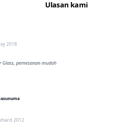
Ulasan kami
dalah bintang lima
oxy 2018
ar Glass, pemesanan mudah
 Hasunuma
dalah bintang lima
lphard 2012