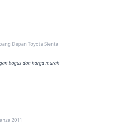
dalah bintang lima
ang Depan Toyota Sienta
gan bagus dan harga murah
dalah bintang lima
vanza 2011