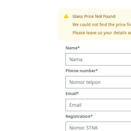
Glass Price Not Found
We could not find the price f
Please leave us your details a
Name
*
Phone number
*
Email
*
Registration
*