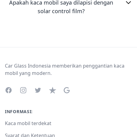
Apakah kaca mobil saya dilapisi dengan
solar control film?
Footer
Car Glass Indonesia memberikan penggantian kaca
mobil yang modern.
Facebook
Instagram
Twitter
Trustpilot
Google Business Profile
INFORMASI:
Kaca mobil terdekat
Syarat dan Ketentuan