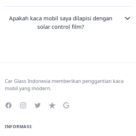
Apakah kaca mobil saya dilapisi dengan
solar control film?
Footer
Car Glass Indonesia memberikan penggantian kaca
mobil yang modern.
Facebook
Instagram
Twitter
Trustpilot
Google Business Profile
INFORMASI: