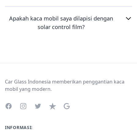
Apakah kaca mobil saya dilapisi dengan
solar control film?
Footer
Car Glass Indonesia memberikan penggantian kaca
mobil yang modern.
Facebook
Instagram
Twitter
Trustpilot
Google Business Profile
INFORMASI: