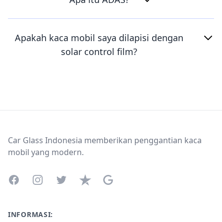
Apakah kaca mobil saya dilapisi dengan
solar control film?
Footer
Car Glass Indonesia memberikan penggantian kaca
mobil yang modern.
Facebook
Instagram
Twitter
Trustpilot
Google Business Profile
INFORMASI: