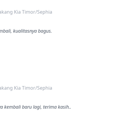
dalah bintang lima
akang Kia Timor/Sephia
mbali, kualitasnya bagus.
dalah bintang lima
akang Kia Timor/Sephia
a kembali baru lagi, terima kasih..