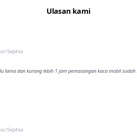
Ulasan kami
dalah bintang lima
mor/Sephia
rlalu lama dan kurang lebih 1 jam pemasangan kaca mobil sudah
dalah bintang lima
mor/Sephia