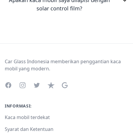
Apakah kaca mobil saya dilapisi dengan
solar control film?
Footer
Car Glass Indonesia memberikan penggantian kaca
mobil yang modern.
Facebook
Instagram
Twitter
Trustpilot
Google Business Profile
INFORMASI:
Kaca mobil terdekat
Syarat dan Ketentuan