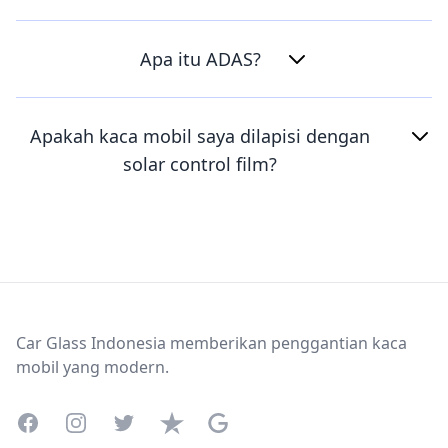
Apa itu ADAS?
Apakah kaca mobil saya dilapisi dengan
solar control film?
Footer
Car Glass Indonesia memberikan penggantian kaca
mobil yang modern.
Facebook
Instagram
Twitter
Trustpilot
Google Business Profile