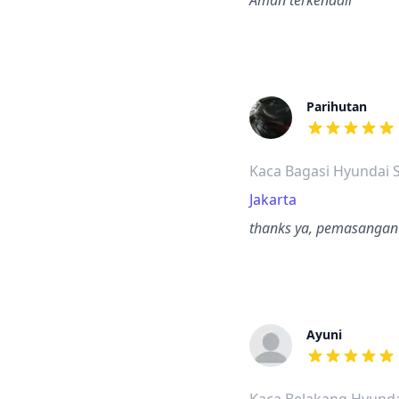
Aman terkendali
Parihutan
dari ulasan a
Kaca Bagasi Hyundai 
Jakarta
thanks ya, pemasangan
Ayuni
dari ulasan a