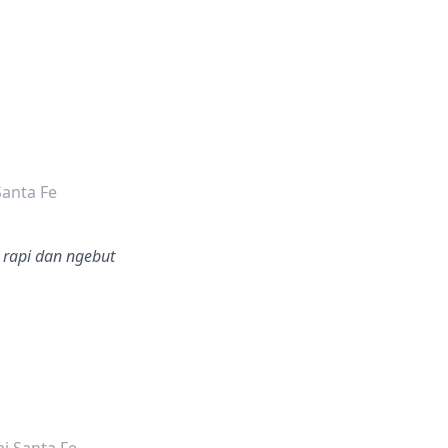
dalah bintang lima
Santa Fe
 rapi dan ngebut
dalah bintang lima