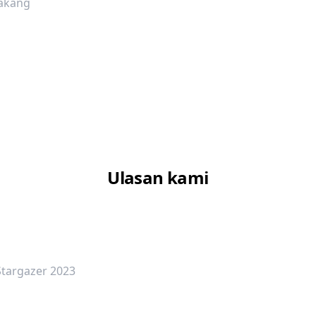
lakang
Ulasan kami
dalah bintang lima
Stargazer 2023