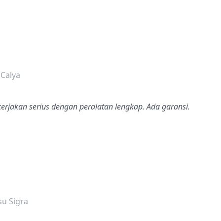
dalah bintang lima
 Calya
erjakan serius dengan peralatan lengkap. Ada garansi.
dalah bintang lima
su Sigra