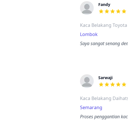
Fandy
dari ulasan a
Kaca Belakang Toyota
Lombok
Saya sangat senang deng
Sarwaji
dari ulasan a
Kaca Belakang Daihat
Semarang
Proses penggantian kac