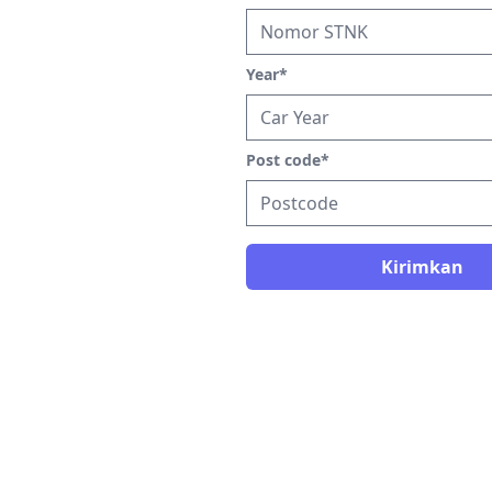
Year
*
Post code
*
Kirimkan