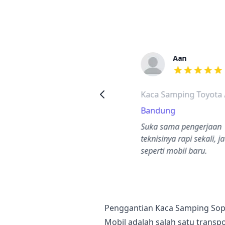
Sigit
Aan
a
dari ulasan adalah bintang lima
dari ulasan a
Kaca Samping Toyota Hi-
Kaca Samping Toyota A
Ace
Bandung
Malang
Suka sama pengerjaan
ervice kaca mobil cepat
teknisinya rapi sekali, ja
ehingga mobil travel saya
seperti mobil baru.
isa jalan lagi.
Penggantian Kaca Samping Sop
Mobil adalah salah satu transp