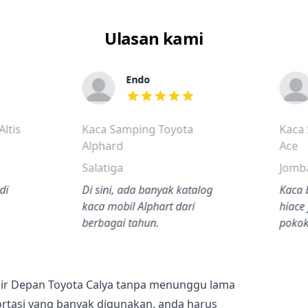
Ulasan kami
Endo
dalah bintang lima
dari ulasan adalah bintang lima
ltis
Kaca Samping Toyota
Kaca 
Alphard
Ace
Salatiga
Jomb
di
Di sini, ada banyak katalog
Kaca 
kaca mobil Alphart dari
hiace
berbagai tahun.
pokok
ir Depan Toyota Calya tanpa menunggu lama
ortasi yang banyak digunakan, anda harus