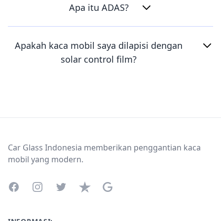
Apa itu ADAS?
Apakah kaca mobil saya dilapisi dengan
solar control film?
Footer
Car Glass Indonesia memberikan penggantian kaca
mobil yang modern.
Facebook
Instagram
Twitter
Trustpilot
Google Business Profile