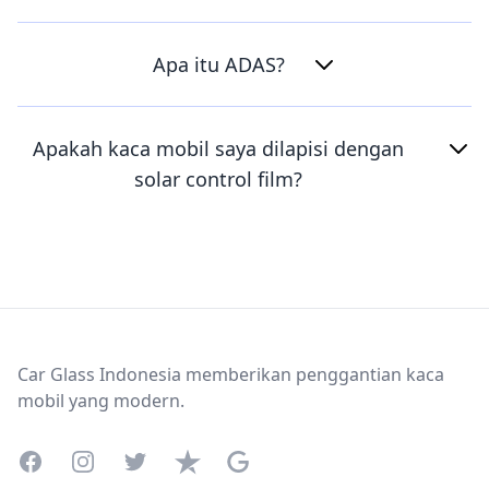
Apa itu ADAS?
Apakah kaca mobil saya dilapisi dengan
solar control film?
Footer
Car Glass Indonesia memberikan penggantian kaca
mobil yang modern.
Facebook
Instagram
Twitter
Trustpilot
Google Business Profile