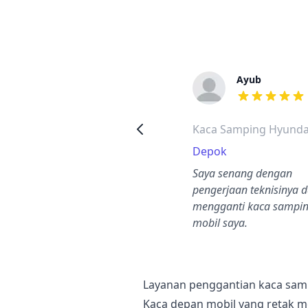
Wisnu
Ayub
a
dari ulasan adalah bintang lima
dari ulasan a
Kaca Samping Hyundai i10
Kaca Samping Hyundai
Medan
Depok
Tidak ada masalah dari awal
Saya senang dengan
ampai selesai.
pengerjaan teknisinya 
mengganti kaca sampi
mobil saya.
Layanan penggantian kaca sam
Kaca depan mobil yang retak 