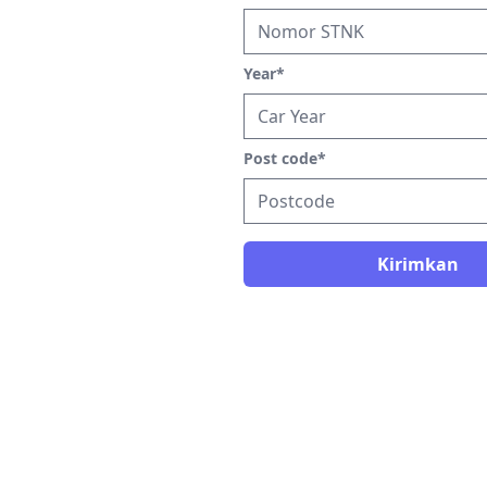
Year
*
Post code
*
Kirimkan