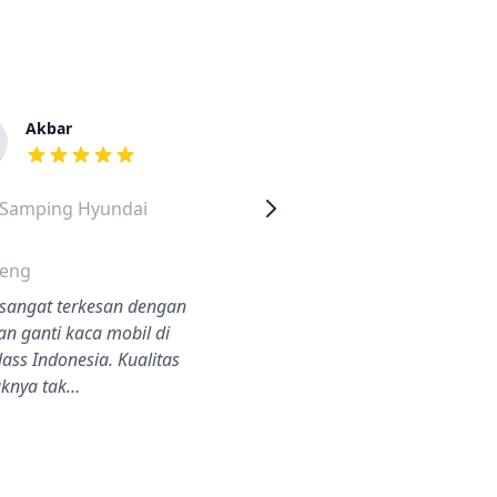
Akbar
Wisnu
dari ulasan adalah bintang lima
dari ulasan adalah
 Samping Hyundai
Kaca Samping Hyundai i10
Medan
eng
Tidak ada masalah dari awa
sangat terkesan dengan
sampai selesai.
an ganti kaca mobil di
lass Indonesia. Kualitas
knya tak…