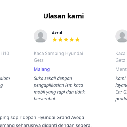
Ulasan kami
Azrul
dalah bintang lima
dari ulasan adalah bintang lima
 i10
Kaca Samping Hyundai
Kaca
Getz
Getz
Malang
Ment
dalam
Suka sekali dengan
Kami 
ng
pengaplikasian lem kaca
layan
mobil yang rapi dan tidak
Car G
berserabut.
produ
ping sopir depan Hyundai Grand Avega
memang seharusnya diganti dengan segera.