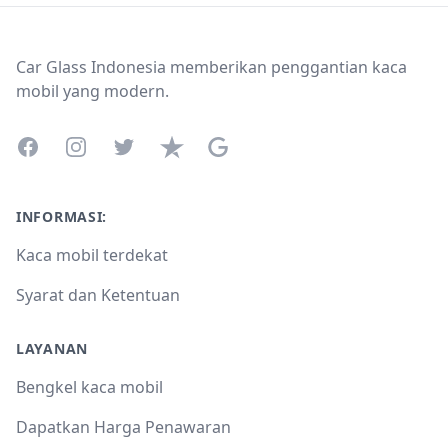
Footer
Car Glass Indonesia memberikan penggantian kaca
mobil yang modern.
Facebook
Instagram
Twitter
Trustpilot
Google Business Profile
INFORMASI:
Kaca mobil terdekat
Syarat dan Ketentuan
LAYANAN
Bengkel kaca mobil
Dapatkan Harga Penawaran