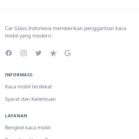
Footer
Car Glass Indonesia memberikan penggantian kaca
mobil yang modern.
Facebook
Instagram
Twitter
Trustpilot
Google Business Profile
INFORMASI:
Kaca mobil terdekat
Syarat dan Ketentuan
LAYANAN
Bengkel kaca mobil