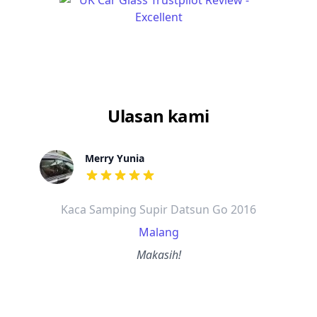
Ulasan kami
Merry Yunia
dari ulasan adalah bintang lima
Kaca Samping Supir Datsun Go 2016
Malang
Makasih!