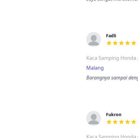
Fadli
dari ulasan a
Kaca Samping Honda 
Malang
Barangnya sampai denga
Fukron
dari ulasan a
Kaca Samping Honda