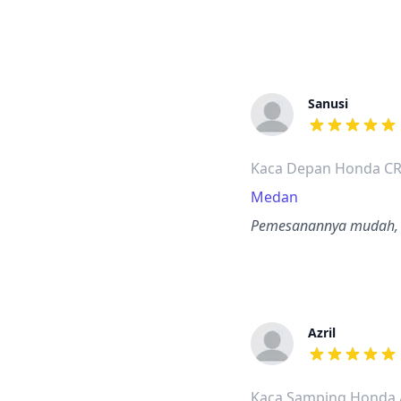
Sanusi
dari ulasan a
Kaca Depan Honda CR
Medan
Pemesanannya mudah, p
Azril
dari ulasan a
Kaca Samping Honda 