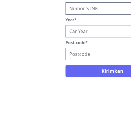
Year
*
Post code
*
Kirimkan