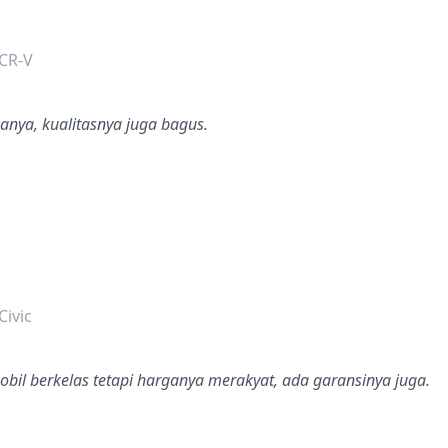
dalah bintang lima
CR-V
anya, kualitasnya juga bagus.
dalah bintang lima
ivic
bil berkelas tetapi harganya merakyat, ada garansinya juga.