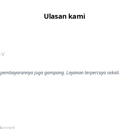
Ulasan kami
dalah bintang lima
-V
embayarannya juga gampang. Layanan terpercaya sekali.
dalah bintang lima
Accord