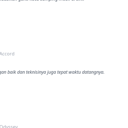
dalah bintang lima
Accord
n baik dan teknisinya juga tepat waktu datangnya.
dalah bintang lima
 Odyssey