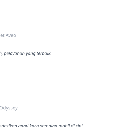
dalah bintang lima
et Aveo
 pelayanan yang terbaik.
dalah bintang lima
 Odyssey
asikan ganti kaca samping mobil di sini.