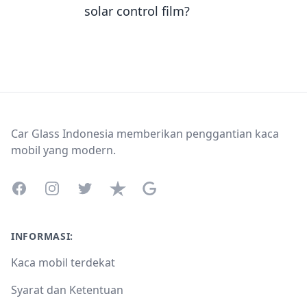
solar control film?
Footer
Car Glass Indonesia memberikan penggantian kaca
mobil yang modern.
Facebook
Instagram
Twitter
Trustpilot
Google Business Profile
INFORMASI:
Kaca mobil terdekat
Syarat dan Ketentuan