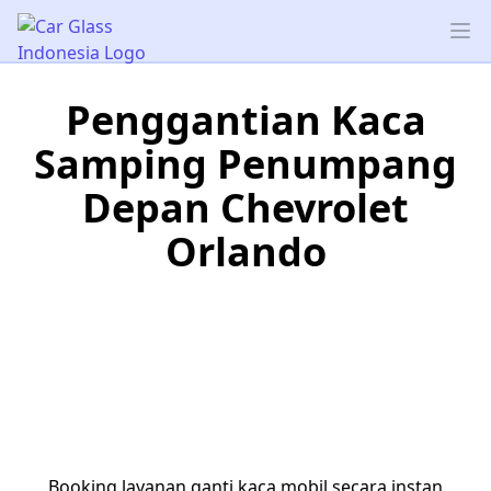
Car Glass Indonesia
Op
Penggantian Kaca
Samping Penumpang
Depan Chevrolet
Orlando
Booking layanan ganti kaca mobil secara instan