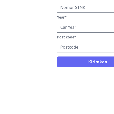
Year
*
Post code
*
Kirimkan