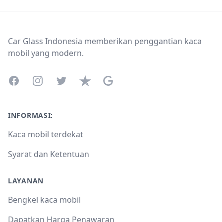
Footer
Car Glass Indonesia memberikan penggantian kaca
mobil yang modern.
Facebook
Instagram
Twitter
Trustpilot
Google Business Profile
INFORMASI:
Kaca mobil terdekat
Syarat dan Ketentuan
LAYANAN
Bengkel kaca mobil
Dapatkan Harga Penawaran