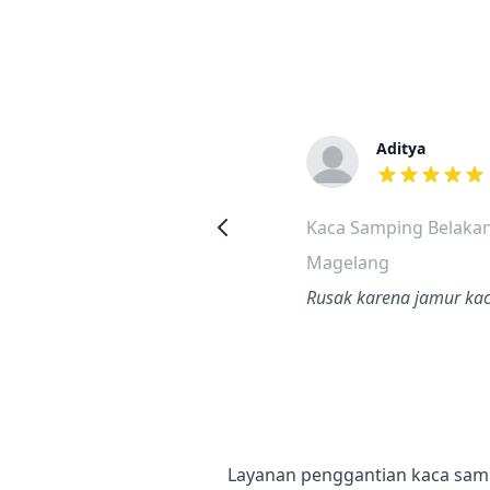
Aditya
dari ulasan a
Kaca Samping Belakan
Magelang
Rusak karena jamur kac
Layanan penggantian kaca samp