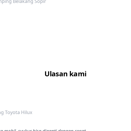
ping Belakang Sopir
Ulasan kami
dalah bintang lima
g Toyota Hilux