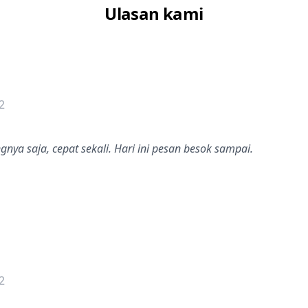
Ulasan kami
dalah bintang lima
2
nya saja, cepat sekali. Hari ini pesan besok sampai.
dalah bintang lima
2