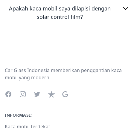
Apakah kaca mobil saya dilapisi dengan
solar control film?
Footer
Car Glass Indonesia memberikan penggantian kaca
mobil yang modern.
Facebook
Instagram
Twitter
Trustpilot
Google Business Profile
INFORMASI:
Kaca mobil terdekat