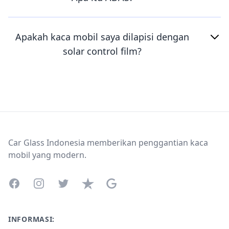
Apakah kaca mobil saya dilapisi dengan
solar control film?
Footer
Car Glass Indonesia memberikan penggantian kaca
mobil yang modern.
Facebook
Instagram
Twitter
Trustpilot
Google Business Profile
INFORMASI: