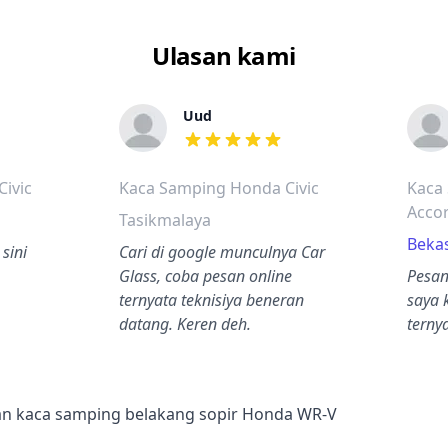
Ulasan kami
Uud
dalah bintang lima
dari ulasan adalah bintang lima
ivic
Kaca Samping Honda Civic
Kaca
Acco
Tasikmalaya
Bekas
sini
Cari di google munculnya Car
Glass, coba pesan online
Pesan
ternyata teknisiya beneran
saya 
datang. Keren deh.
terny
an kaca samping belakang sopir Honda WR-V