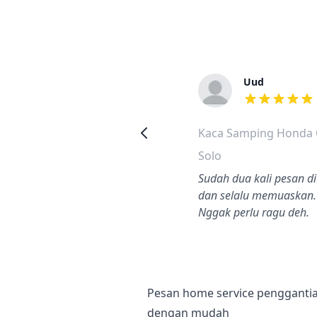
Hisyam
Uud
a
dari ulasan adalah bintang lima
dari ulasan a
Kaca Samping Honda
Kaca Samping Honda C
Odyssey
Solo
Surabaya
Sudah dua kali pesan di 
engerjaan cepat, teknisi
dan selalu memuaskan.
ramah, harga juga
Nggak perlu ragu deh.
erjangkau.
Pesan home service pengganti
dengan mudah