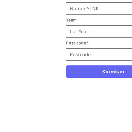
Year
*
Post code
*
Kirimkan