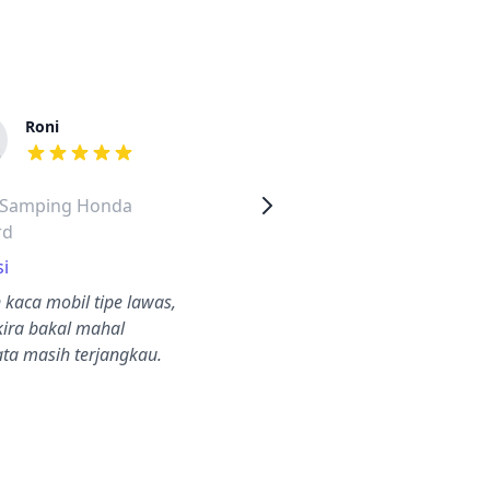
Roni
Hisyam
dari ulasan adalah bintang lima
dari ulasan adalah
 Samping Honda
Kaca Samping Honda
rd
Odyssey
i
Surabaya
 kaca mobil tipe lawas,
Pengerjaan cepat, teknisi
kira bakal mahal
ramah, harga juga
ata masih terjangkau.
terjangkau.