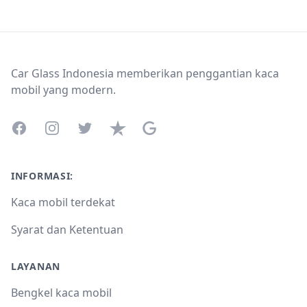
Footer
Car Glass Indonesia memberikan penggantian kaca
mobil yang modern.
Facebook
Instagram
Twitter
Trustpilot
Google Business Profile
INFORMASI:
Kaca mobil terdekat
Syarat dan Ketentuan
LAYANAN
Bengkel kaca mobil