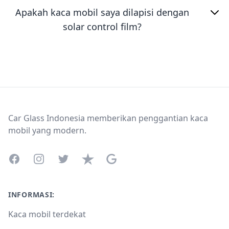
Apakah kaca mobil saya dilapisi dengan
solar control film?
Footer
Car Glass Indonesia memberikan penggantian kaca
mobil yang modern.
Facebook
Instagram
Twitter
Trustpilot
Google Business Profile
INFORMASI:
Kaca mobil terdekat