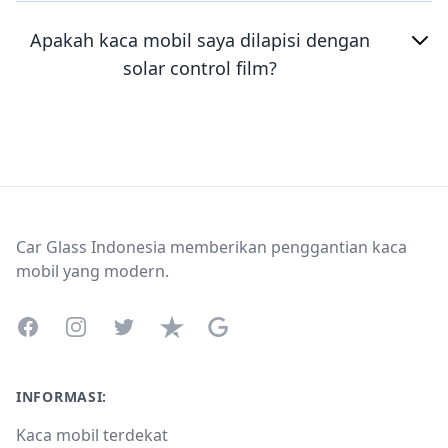
Apakah kaca mobil saya dilapisi dengan
solar control film?
Footer
Car Glass Indonesia memberikan penggantian kaca
mobil yang modern.
Facebook
Instagram
Twitter
Trustpilot
Google Business Profile
INFORMASI:
Kaca mobil terdekat