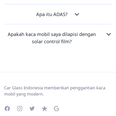
Apa itu ADAS?
Apakah kaca mobil saya dilapisi dengan
solar control film?
Footer
Car Glass Indonesia memberikan penggantian kaca
mobil yang modern.
Facebook
Instagram
Twitter
Trustpilot
Google Business Profile