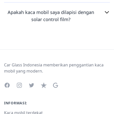
Apakah kaca mobil saya dilapisi dengan
solar control film?
Footer
Car Glass Indonesia memberikan penggantian kaca
mobil yang modern.
Facebook
Instagram
Twitter
Trustpilot
Google Business Profile
INFORMASI:
Kaca mobil terdekat