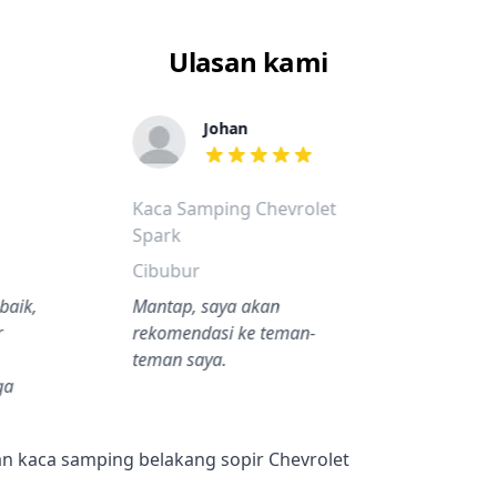
Ulasan kami
Johan
dalah bintang lima
dari ulasan adalah bintang lima
Kaca Samping Chevrolet
Spark
Cibubur
baik,
Mantap, saya akan
r
rekomendasi ke teman-
teman saya.
ga
n kaca samping belakang sopir Chevrolet