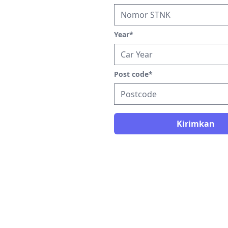
Year
*
Post code
*
Kirimkan