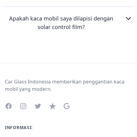
Apakah kaca mobil saya dilapisi dengan
solar control film?
Footer
Car Glass Indonesia memberikan penggantian kaca
mobil yang modern.
Facebook
Instagram
Twitter
Trustpilot
Google Business Profile
INFORMASI: