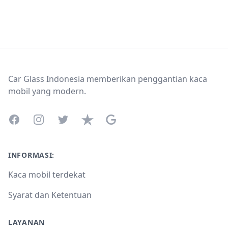
Footer
Car Glass Indonesia memberikan penggantian kaca
mobil yang modern.
Facebook
Instagram
Twitter
Trustpilot
Google Business Profile
INFORMASI:
Kaca mobil terdekat
Syarat dan Ketentuan
LAYANAN