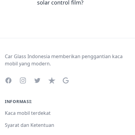
solar control film?
Footer
Car Glass Indonesia memberikan penggantian kaca
mobil yang modern.
Facebook
Instagram
Twitter
Trustpilot
Google Business Profile
INFORMASI:
Kaca mobil terdekat
Syarat dan Ketentuan