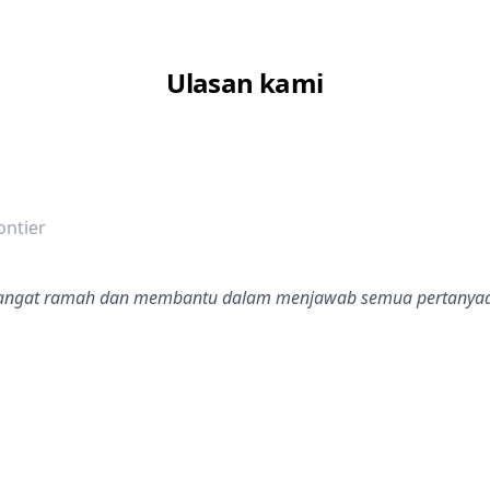
Ulasan kami
dalah bintang lima
ontier
ga sangat ramah dan membantu dalam menjawab semua pertanyaan
dalah bintang lima