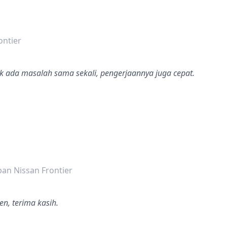
dalah bintang lima
ontier
ak ada masalah sama sekali, pengerjaannya juga cepat.
dalah bintang lima
an Nissan Frontier
n, terima kasih.