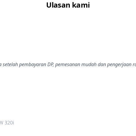
Ulasan kami
dalah bintang lima
i
ya setelah pembayaran DP, pemesanan mudah dan pengerjaan r
dalah bintang lima
W 320i