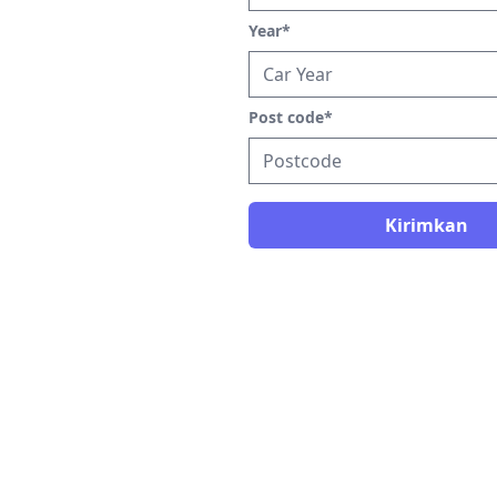
Year
*
Post code
*
Kirimkan