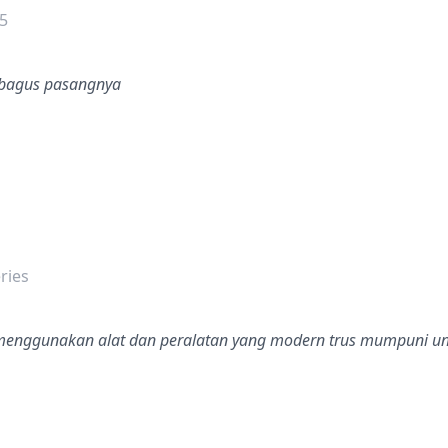
5
bagus pasangnya
dalah bintang lima
ries
 menggunakan alat dan peralatan yang modern trus mumpuni 