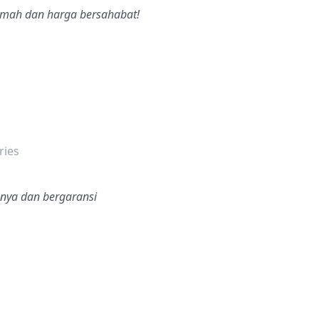
ramah dan harga bersahabat!
dalah bintang lima
ries
anya dan bergaransi
dalah bintang lima