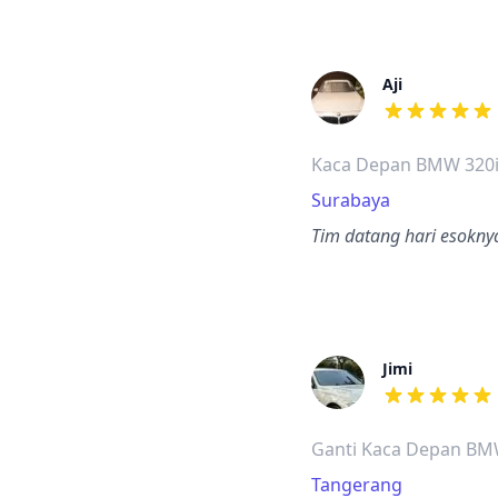
Aji
dari ulasan a
Kaca Depan BMW 320
Surabaya
Tim datang hari esokn
Jimi
dari ulasan a
Ganti Kaca Depan BM
Tangerang