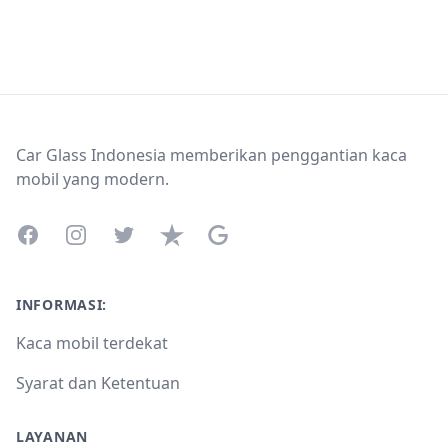
Footer
Car Glass Indonesia memberikan penggantian kaca
mobil yang modern.
Facebook
Instagram
Twitter
Trustpilot
Google Business Profile
INFORMASI:
Kaca mobil terdekat
Syarat dan Ketentuan
LAYANAN