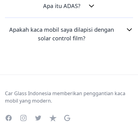
Apa itu ADAS?
Apakah kaca mobil saya dilapisi dengan
solar control film?
Footer
Car Glass Indonesia memberikan penggantian kaca
mobil yang modern.
Facebook
Instagram
Twitter
Trustpilot
Google Business Profile