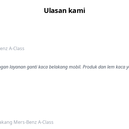
Ulasan kami
dalah bintang lima
enz A-Class
gan layanan ganti kaca belakang mobil. Produk dan lem kaca 
dalah bintang lima
akang Mers-Benz A-Class