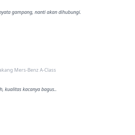
rnyata gampang, nanti akan dihubungi.
dalah bintang lima
akang Mers-Benz A-Class
, kualitas kacanya bagus..