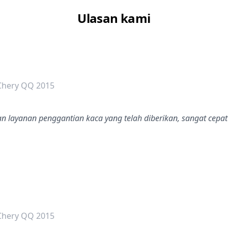
Ulasan kami
dalah bintang lima
Chery QQ 2015
n layanan penggantian kaca yang telah diberikan, sangat cepat 
dalah bintang lima
Chery QQ 2015