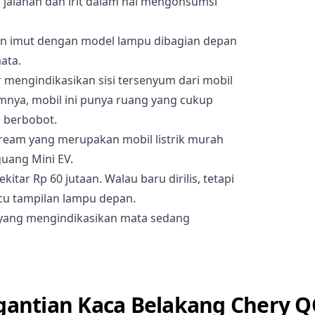
h di jalanan dan irit dalam hal mengonsumsi
dan imut dengan model lampu dibagian depan
ata.
 mengindikasikan sisi tersenyum dari mobil
mnya, mobil ini punya ruang yang cukup
 berbobot.
Cream yang merupakan mobil listrik murah
uang Mini EV.
itar Rp 60 jutaan. Walau baru dirilis, tetapi
ucu tampilan lampu depan.
 yang mengindikasikan mata sedang
antian Kaca Belakang Chery 