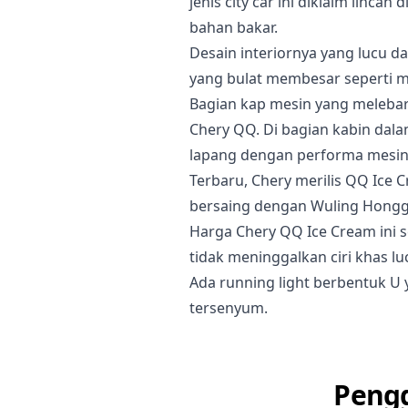
jenis city car ini diklaim linca
bahan bakar.
Desain interiornya yang lucu 
yang bulat membesar seperti m
Bagian kap mesin yang melebar
Chery QQ. Di bagian kabin dala
lapang dengan performa mesin
Terbaru, Chery merilis QQ Ice 
bersaing dengan Wuling Hongg
Harga Chery QQ Ice Cream ini sek
tidak meninggalkan ciri khas l
Ada running light berbentuk U
tersenyum.
Pengg